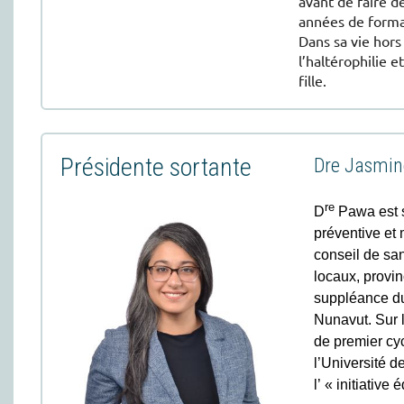
avant de faire d
années de format
Dans sa vie hors
l’haltérophilie 
fille.
Présidente sortante
Dre Jasmi
re
D
Pawa est s
préventive et 
conseil de sa
locaux, provin
suppléance du
Nunavut. Sur 
de premier cy
l’Université d
l’ « initiativ