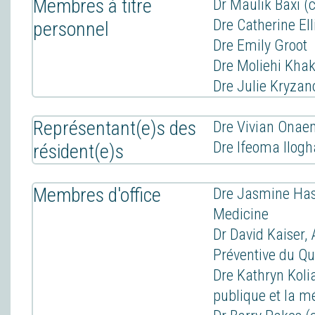
Membres à titre
Dr Maulik Baxi 
Dre Catherine Ell
personnel
Dre Emily Groot
Dre Moliehi Khak
Dre Julie Kryza
Représentant(e)s des
Dre Vivian Ona
Dre Ifeoma Ilog
résident(e)s
Membres d'office
Dre Jasmine Has
Medicine
Dr David Kaiser,
Préventive du Q
Dre Kathryn Koli
publique et la m