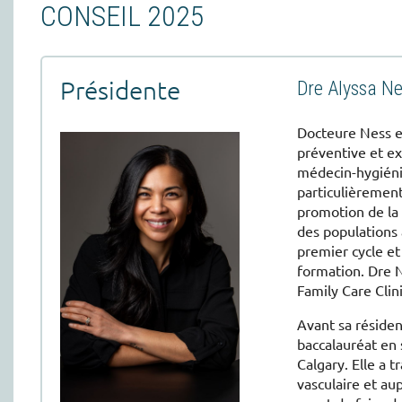
CONSEIL 2025
Présidente
Dre Alyssa N
Docteure Ness e
préventive et ex
médecin-hygiénis
particulièrement
promotion de la 
des populations
premier cycle et
formation. Dre N
Family Care Clini
Avant sa réside
baccalauréat en 
Calgary. Elle a 
vasculaire et a