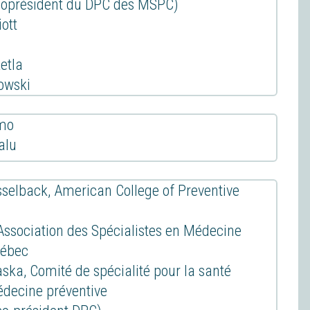
(coprésident du DPC des MSPC)
iott
etla
nowski
emo
halu
selback, American College of Preventive
 Association des Spécialistes en Médecine
uébec
aska, Comité de spécialité pour la santé
édecine préventive