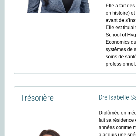
Elle a fait de
en histoire) e
avant de s’ins
Elle est titul
School of Hyg
Economics du 
systèmes de sa
soins de santé
professionnel.
Trésorière
Dre Isabelle 
Diplômée en méde
fait sa résidence
années comme méd
a acquis une spé